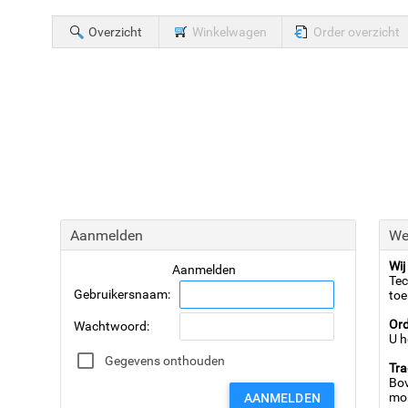
Overzicht
Winkelwagen
Order overzicht
Aanmelden
We
Wij
Aanmelden
Tec
Gebruikersnaam
:
toe
Ord
Wachtwoord
:
U h
Gegevens onthouden
Tra
Bov
mo
AANMELDEN